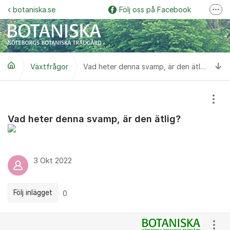
Hoppa till innehåll
botaniska.se
Följ oss på Facebook
Fler
Följ oss på Instagram
Botaniska trädgårdspodden
Ti
Växtfrågor
Botaniskas vänner
Vad heter denna svamp, är den ätlig?
Följ oss på YouTube
Visa
Garden Explorer
Vad heter denna svamp, är den ätlig?
3 Okt 2022
Följ inlägget
0
Kommentarer
Visa