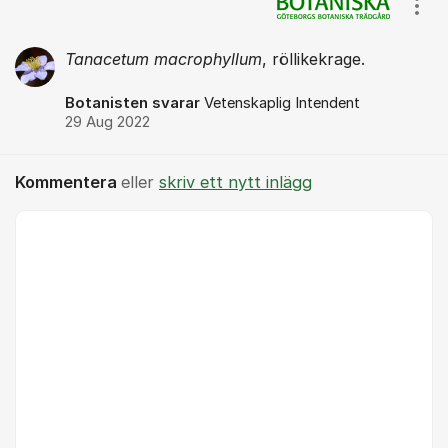
Visa
Tanacetum macrophyllum
, röllikekrage.
Botanisten svarar
Vetenskaplig Intendent
29 Aug 2022
Kommentera
eller
skriv ett nytt inlägg
Kommentar *