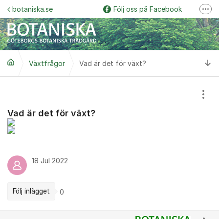
Hoppa till innehåll
botaniska.se
Följ oss på Facebook
Fler
Följ oss på Instagram
Botaniska trädgårdspodden
Ti
Växtfrågor
Vad är det för växt?
Botaniskas vänner
Följ oss på YouTube
Visa
Garden Explorer
Vad är det för växt?
18 Jul 2022
Följ inlägget
0
Kommentarer