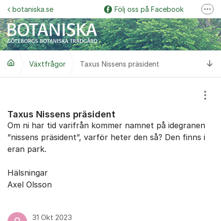
Hoppa till innehåll
botaniska.se
Följ oss på Facebook
Fler
Följ oss på Instagram
Botaniska trädgårdspodden
Ti
Växtfrågor
Taxus Nissens präsident
Botaniskas vänner
Följ oss på YouTube
Visa
Garden Explorer
Taxus Nissens präsident
Om ni har tid varifrån kommer namnet på idegranen
”nissens präsident”, varför heter den så? Den finns i
eran park.
Hälsningar
Axel Olsson
31 Okt 2023