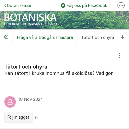
Hoppa till innehåll
botaniska.se
Följ oss på Facebook
Fler
Följ oss på Instagram
Botaniska trädgårdspodden
Ti
Fråga våra trädgårdsmästare
Botaniskas vänner
Tätört och ohyra
Följ oss på YouTube
Visa
Garden Explorer
Tätört och ohyra
Kan tätört i kruka inomhus få sköldlöss? Vad gör
18 Nov 2024
Följ inlägget
0