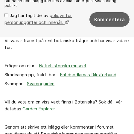
Ditt namn och inlägg kan ses av alla. Din e-post visas aldrig
publikt.
Jag har tagit del av
policyn för
Kommentera
personuppgifter och innehåll.
Vi svarar främst på rent botaniska frågor och hänvisar vidare
Om forumet
för:
Frågor om djur -
Naturhistoriska museet
Skadeangrepp, frukt, bär -
Fritidsodlarnas Riksförbund
Svampar -
Svampguiden
Vill du veta om en viss växt finns i Botaniska? Sök då i vår
databas
Garden Explorer
Genom att skriva ett inlägg eller kommentar i forumet