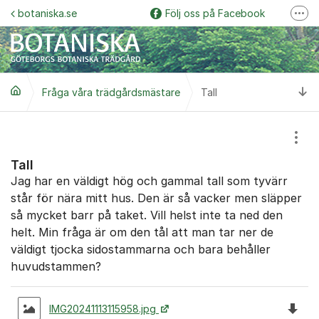
Hoppa till innehåll
botaniska.se
Följ oss på Facebook
Fler
Följ oss på Instagram
Botaniska trädgårdspodden
Ti
Fråga våra trädgårdsmästare
Botaniskas vänner
Tall
Följ oss på YouTube
Visa
Garden Explorer
Tall
Jag har en väldigt hög och gammal tall som tyvärr
står för nära mitt hus. Den är så vacker men släpper
så mycket barr på taket. Vill helst inte ta ned den
helt. Min fråga är om den tål att man tar ner de
väldigt tjocka sidostammarna och bara behåller
huvudstammen?
Ladda 
IMG20241113115958.jpg