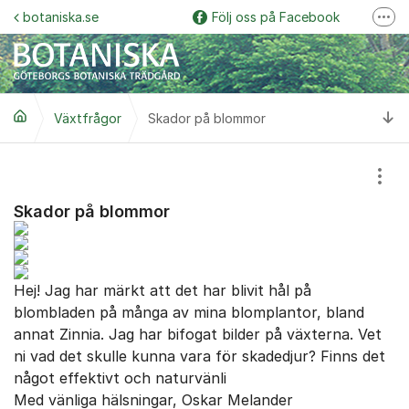
Hoppa till innehåll
botaniska.se
Följ oss på Facebook
Fler
Följ oss på Instagram
Botaniska trädgårdspodden
Ti
Växtfrågor
Skador på blommor
Botaniskas vänner
Följ oss på YouTube
Visa
Garden Explorer
Skador på blommor
Hej! Jag har märkt att det har blivit hål på
blombladen på många av mina blomplantor, bland
annat Zinnia. Jag har bifogat bilder på växterna. Vet
ni vad det skulle kunna vara för skadedjur? Finns det
något effektivt och naturvänli
Med vänliga hälsningar, Oskar Melander