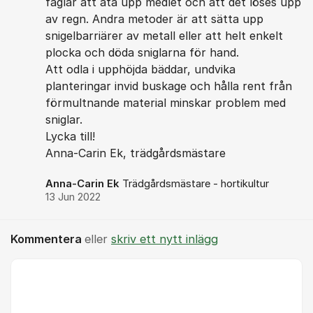
fåglar att äta upp medlet och att det löses upp
av regn. Andra metoder är att sätta upp
snigelbarriärer av metall eller att helt enkelt
plocka och döda sniglarna för hand.
Att odla i upphöjda bäddar, undvika
planteringar invid buskage och hålla rent från
förmultnande material minskar problem med
sniglar.
Lycka till!
Anna-Carin Ek, trädgårdsmästare
Anna-Carin Ek
Trädgårdsmästare - hortikultur
13 Jun 2022
Kommentera
eller
skriv ett nytt inlägg
Kommentar *