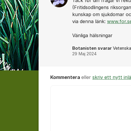
Tack för din fråga! Vi r
(Fritidsodlingens riksorga
kunskap om sjukdomar och
via denna länk:
www.for.se
Vänliga hälsningar
Botanisten svarar
Vetenska
29 Maj 2024
Kommentera
eller
skriv ett nytt inl
Kommentar *