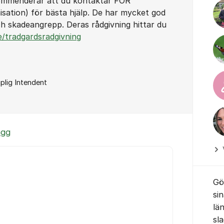
ekommenderar att du kontaktar FOR
nisation) för bästa hjälp. De har mycket god
 skadeangrepp. Deras rådgivning hittar du
/tradgardsradgivning
plig Intendent
ägg
Gö
si
lä
sl