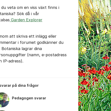
l du veta om en viss växt finns i
taniska? Sök då i vår
n 20240522_090039.jpg
tabas
Garden Explorer
n 20240522_090102.jpg
nom att skriva ett inlägg eller
mmentar i forumet godkänner du
n 20240522_090420.jpg
t Botaniska lagrar dina
rsonuppgifter (namn, e-postadress
h IP-adress).
 svarar på dina frågor
tällningar för inlägg/kommentar
Pedagogen svarar