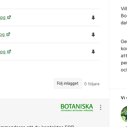
Vil
Bo
Ladda ned file
jpg
da
Ladda ned file
jpg
Ge
ko
Ladda ned file
jpg
at
pe
oc
Följ inlägget
0
följare
Vi
Visa/dölj ins