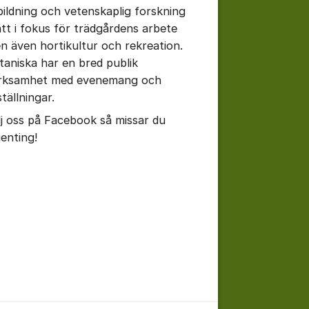
bildning och vetenskaplig forskning
ått i fokus för trädgårdens arbete
n även hortikultur och rekreation.
taniska har en bred publik
rksamhet med evenemang och
tällningar.
lj oss på Facebook så missar du
genting!