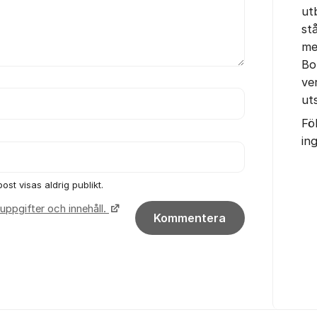
ut
st
me
Bo
ve
uts
Fö
in
ost visas aldrig publikt.
uppgifter och innehåll.
Kommentera