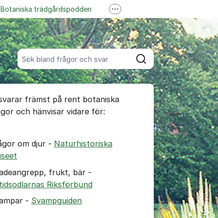
Botaniska trädgårdspodden
Fler supportlänkar
ss på YouTube
Garden Explorer
Sök bland alla inlägg
Sök
umet
 svarar främst på rent botaniska
te kommentaren
ågor och hänvisar vidare för:
ällningar för inlägg/kommentar
ågor om djur -
Naturhistoriska
seet
adeangrepp, frukt, bär -
itidsodlarnas Riksförbund
ampar -
Svampguiden