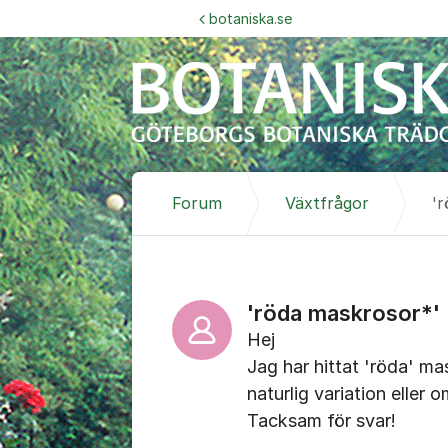
Hoppa till innehåll
botaniska.se
Forum
Växtfrågor
'
'röda maskrosor*'
Hej
Jag har hittat 'röda' ma
naturlig variation eller 
Tacksam för svar!