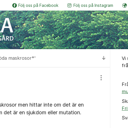
Följ oss på Facebook
Följ oss på Instagram
Botaniskas vänner
Följ o
Om for
röda maskrosor*'
Vi
Till senas
fr
Visa/dölj inst
Fr
mu
Sk
skrosor men hittar inte om det är en
Fr
om det är en sjukdom eller mutation.
Sv