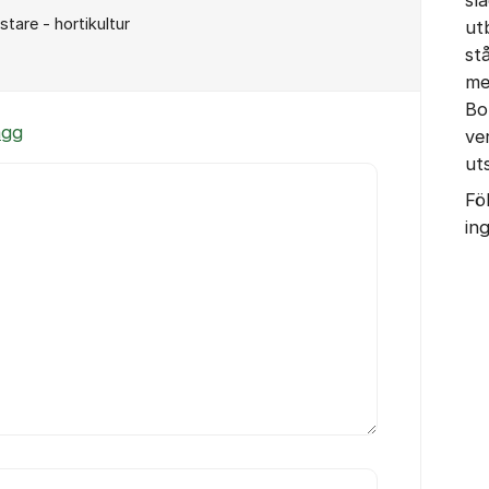
are - hortikultur
ut
st
me
Bo
ägg
ve
uts
Fö
in