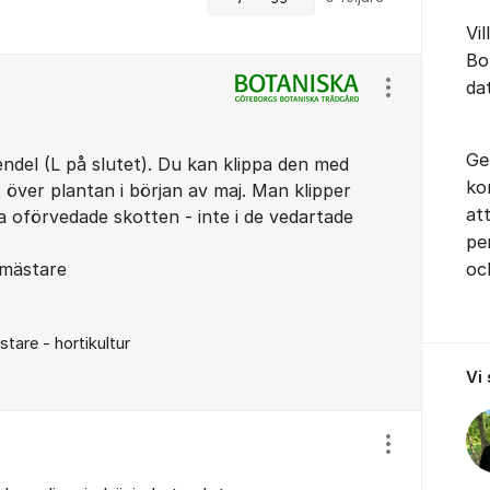
Vil
Bo
da
Visa/dölj ins
Ge
endel (L på slutet). Du kan klippa den med
ko
 över plantan i början av maj. Man klipper
at
 oförvedade skotten - inte i de vedartade
pe
smästare
oc
are - hortikultur
Vi
Visa/dölj ins