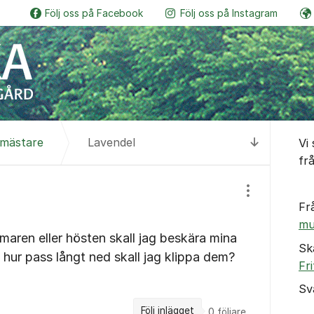
Följ oss på Facebook
Följ oss på Instagram
Botaniskas vänner
Följ o
Om for
smästare
Lavendel
Vi
Till senas
fr
Visa/dölj inst
Fr
mu
maren eller hösten skall jag beskära mina
Sk
hur pass långt ned skall jag klippa dem?
Fr
Sv
Följ inlägget
0
följare