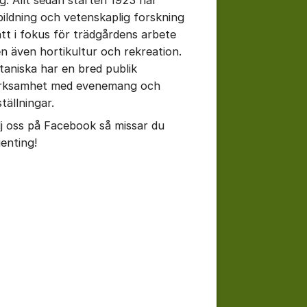
bildning och vetenskaplig forskning
ått i fokus för trädgårdens arbete
n även hortikultur och rekreation.
taniska har en bred publik
rksamhet med evenemang och
tällningar.
lj oss på Facebook så missar du
genting!