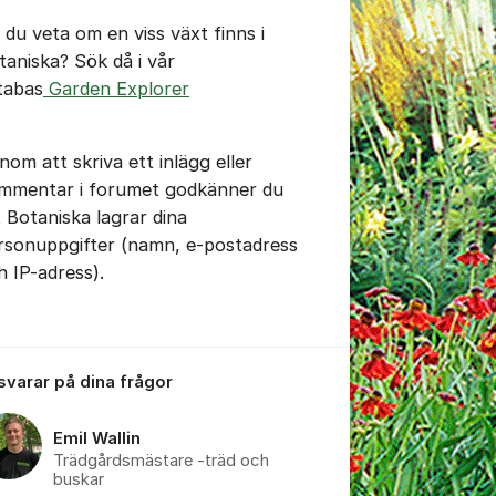
l du veta om en viss växt finns i
taniska? Sök då i vår
tabas
Garden Explorer
tällningar för inlägg/kommentar
nom att skriva ett inlägg eller
mmentar i forumet godkänner du
t Botaniska lagrar dina
rsonuppgifter (namn, e-postadress
h IP-adress).
 svarar på dina frågor
Emil Wallin
tällningar för inlägg/kommentar
Trädgårdsmästare -träd och
buskar