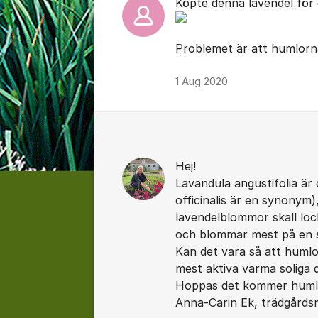
Köpte denna lavendel för d
Problemet är att humlorn
1 Aug 2020
Hej!
Lavandula angustifolia är 
officinalis är en synonym)
lavendelblommor skall locka
och blommar mest på en so
Kan det vara så att humlo
mest aktiva varma soliga 
Hoppas det kommer huml
Anna-Carin Ek, trädgårds