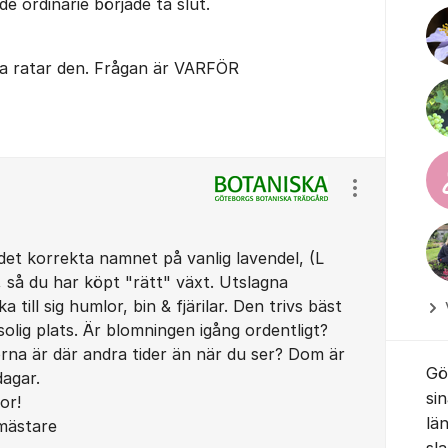
e ordinarie började ta slut.
a ratar den. Frågan är VARFÖR
Visa/dölj ins
det korrekta namnet på vanlig lavendel, (L
, så du har köpt "rätt" växt. Utslagna
 till sig humlor, bin & fjärilar. Den trivs bäst
lig plats. Är blomningen igång ordentligt?
rna är där andra tider än när du ser? Dom är
Gö
dagar.
si
or!
lä
mästare
sl