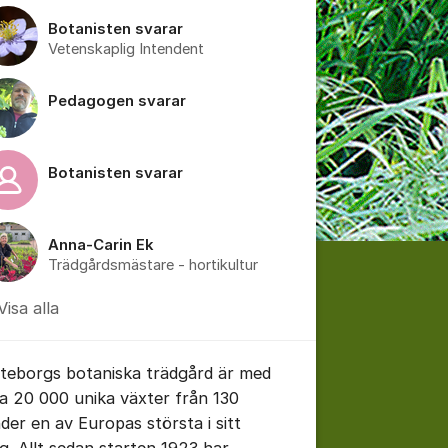
Botanisten svarar
Vetenskaplig Intendent
Pedagogen svarar
Botanisten svarar
tällningar för inlägg/kommentar
Anna-Carin Ek
Trädgårdsmästare - hortikultur
Visa alla
teborgs botaniska trädgård är med
na 20 000 unika växter från 130
nder en av Europas största i sitt
ag. Allt sedan starten 1923 har