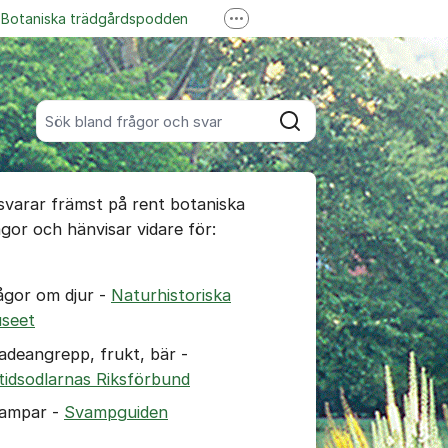
Botaniska trädgårdspodden
Fler supportlänkar
ss på YouTube
Garden Explorer
Sök bland alla inlägg
Sök
umet
 svarar främst på rent botaniska
te kommentaren
ågor och hänvisar vidare för:
ällningar för inlägg/kommentar
ågor om djur -
Naturhistoriska
seet
adeangrepp, frukt, bär -
itidsodlarnas Riksförbund
ampar -
Svampguiden