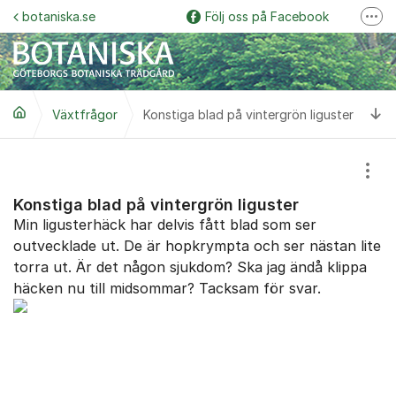
Hoppa till innehåll
botaniska.se
Följ oss på Facebook
Fler
Följ oss på Instagram
Botaniska trädgårdspodden
Ti
Växtfrågor
Konstiga blad på vintergrön liguster
Botaniskas vänner
Följ oss på YouTube
Visa
Garden Explorer
Konstiga blad på vintergrön liguster
Min ligusterhäck har delvis fått blad som ser
outvecklade ut. De är hopkrympta och ser nästan lite
torra ut. Är det någon sjukdom? Ska jag ändå klippa
häcken nu till midsommar? Tacksam för svar.