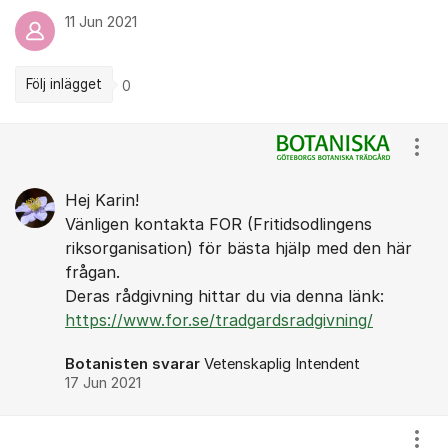
11 Jun 2021
Följ inlägget
0
Kommentarer
Visa
Hej Karin!
Vänligen kontakta FOR (Fritidsodlingens
riksorganisation) för bästa hjälp med den här
frågan.
Deras rådgivning hittar du via denna länk:
https://www.for.se/tradgardsradgivning/
Botanisten svarar
Vetenskaplig Intendent
17 Jun 2021
Visa