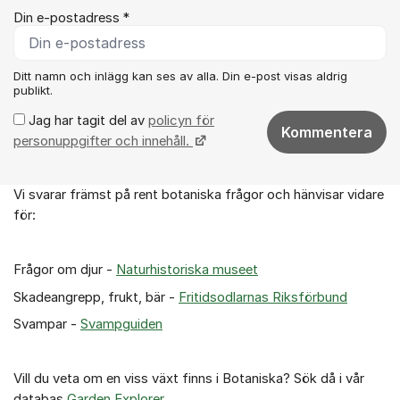
Din e-postadress *
Ditt namn och inlägg kan ses av alla. Din e-post visas aldrig
publikt.
Jag har tagit del av
policyn för
Kommentera
personuppgifter och innehåll.
Vi svarar främst på rent botaniska frågor och hänvisar vidare
Om forumet
för:
Frågor om djur -
Naturhistoriska museet
Skadeangrepp, frukt, bär -
Fritidsodlarnas Riksförbund
Svampar -
Svampguiden
Vill du veta om en viss växt finns i Botaniska? Sök då i vår
databas
Garden Explorer