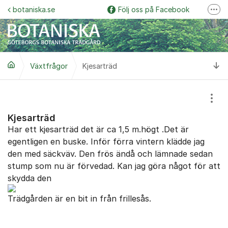
Hoppa till innehåll
botaniska.se
Följ oss på Facebook
Fler
Följ oss på Instagram
Botaniska trädgårdspodden
Ti
Växtfrågor
Kjesarträd
Botaniskas vänner
Följ oss på YouTube
Visa
Garden Explorer
Kjesarträd
Har ett kjesarträd det är ca 1,5 m.högt .Det är
egentligen en buske. Inför förra vintern klädde jag
den med säckväv. Den frös ändå och lämnade sedan
stump som nu är förvedad. Kan jag göra något för att
skydda den
Trädgården är en bit in från frillesås.