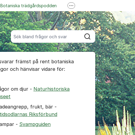
Botaniska trädgårdspodden
Fler supportlänkar
ss på YouTube
Garden Explorer
Sök bland alla inlägg
Sök
umet
 svarar främst på rent botaniska
te kommentaren
ågor och hänvisar vidare för:
ällningar för inlägg/kommentar
ågor om djur -
Naturhistoriska
seet
adeangrepp, frukt, bär -
itidsodlarnas Riksförbund
ampar -
Svampguiden