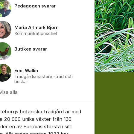
Pedagogen svarar
Maria Arlmark Björn
Kommunikationschef
Butiken svarar
Emil Wallin
Trädgårdsmästare -träd och
buskar
Visa alla
teborgs botaniska trädgård är med
na 20 000 unika växter från 130
nder en av Europas största i sitt
ag. Allt sedan starten 1923 har