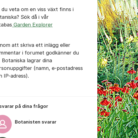
l du veta om en viss växt finns i
taniska? Sök då i vår
tabas
Garden Explorer
tällningar för inlägg/kommentar
nom att skriva ett inlägg eller
mmentar i forumet godkänner du
t Botaniska lagrar dina
rsonuppgifter (namn, e-postadress
h IP-adress).
 svarar på dina frågor
Botanisten svarar