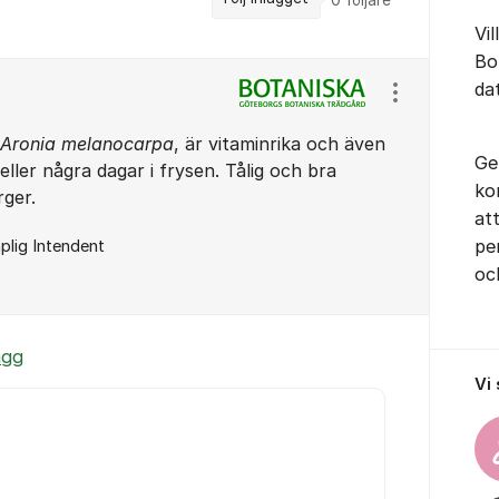
0
följare
Vil
Bo
da
Visa/dölj ins
Aronia melanocarpa
, är vitaminrika och även
Ge
ller några dagar i frysen. Tålig och bra
ko
ger.
at
pe
plig Intendent
oc
ägg
Vi