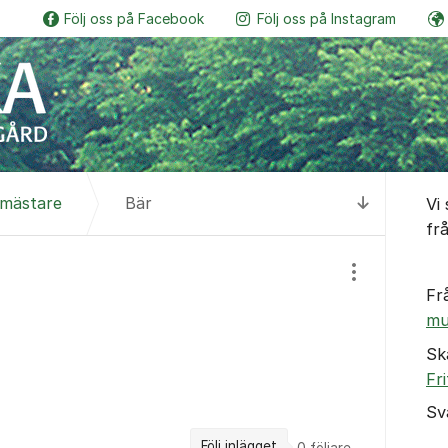
Följ oss på Facebook
Följ oss på Instagram
Botaniskas vänner
Följ o
Om for
smästare
Bär
Vi
Till senas
fr
Visa/dölj inst
Fr
mu
Sk
Fr
Sv
Följ inlägget