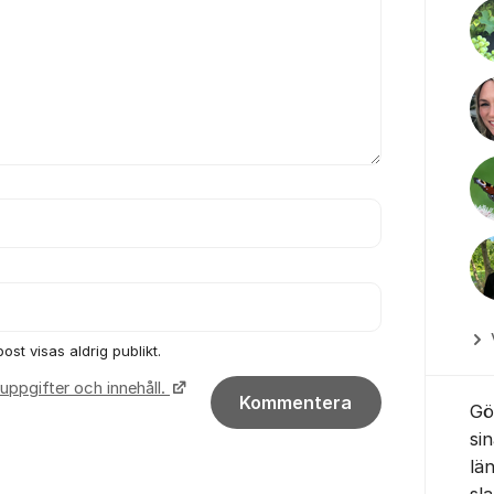
ost visas aldrig publikt.
uppgifter och innehåll.
Kommentera
Gö
si
lä
sl