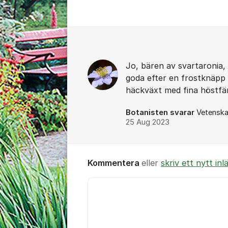
Kommentarer
Jo, bären av svartaronia,
goda efter en frostknäpp e
häckväxt med fina höstfär
Botanisten svarar
Vetenska
25 Aug 2023
Kommentera
eller
skriv ett nytt inl
Kommentar *