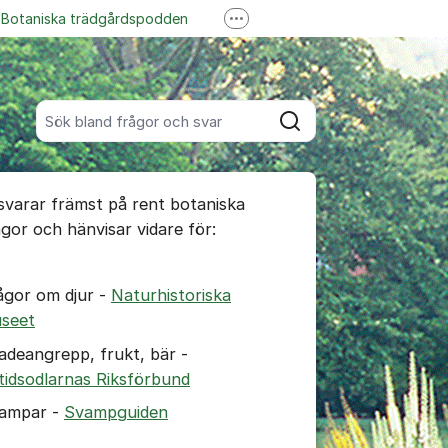
Botaniska trädgårdspodden
Fler supportlänkar
ss på YouTube
Garden Explorer
Sök bland alla inlägg
Sök
umet
 svarar främst på rent botaniska
te kommentaren
ågor och hänvisar vidare för:
ällningar för inlägg/kommentar
ågor om djur -
Naturhistoriska
seet
adeangrepp, frukt, bär -
itidsodlarnas Riksförbund
ampar -
Svampguiden