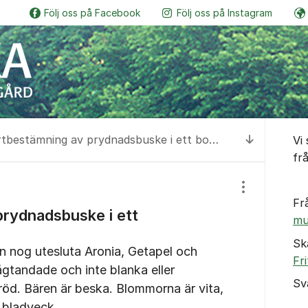
Följ oss på Facebook
Följ oss på Instagram
Botaniskas vänner
Följ o
Om for
Artbestämning av prydnadsbuske i ett bostadsområde.
Vi
Till senas
fr
Visa/dölj inst
Fr
rydnadsbuske i ett
mu
Sk
an nog utesluta Aronia, Getapel och
Fr
sågtandade och inte blanka eller
Sv
 röd. Bären är beska. Blommorna är vita,
i bladveck.