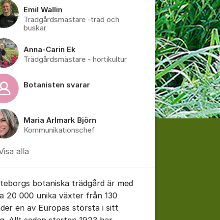
Emil Wallin
Trädgårdsmästare -träd och
buskar
Anna-Carin Ek
Trädgårdsmästare - hortikultur
Botanisten svarar
Maria Arlmark Björn
Kommunikationschef
Visa alla
teborgs botaniska trädgård är med
na 20 000 unika växter från 130
nder en av Europas största i sitt
ag. Allt sedan starten 1923 har