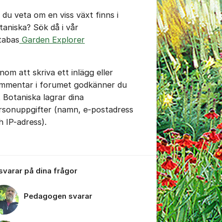
l du veta om en viss växt finns i
taniska? Sök då i vår
tabas
Garden Explorer
n Artbestämma.docx
nom att skriva ett inlägg eller
mmentar i forumet godkänner du
t Botaniska lagrar dina
rsonuppgifter (namn, e-postadress
h IP-adress).
tällningar för inlägg/kommentar
 svarar på dina frågor
Pedagogen svarar