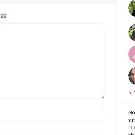
ägg
Gö
si
lä
sl