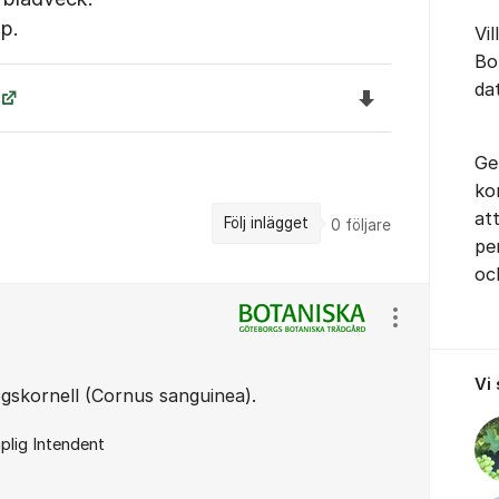
p.
Vil
Bo
da
Ladda ned file
Ge
ko
at
Följ inlägget
0
följare
pe
oc
Visa/dölj ins
Vi
ogskornell (Cornus sanguinea).
plig Intendent