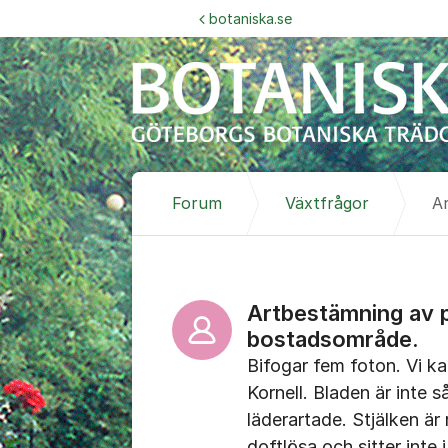
Hoppa till innehåll
botaniska.se
Forum
Växtfrågor
Artbestämning av p
bostadsområde.
Bifogar fem foton. Vi k
Kornell. Bladen är inte 
läderartade. Stjälken är
doftlösa och sitter inte 