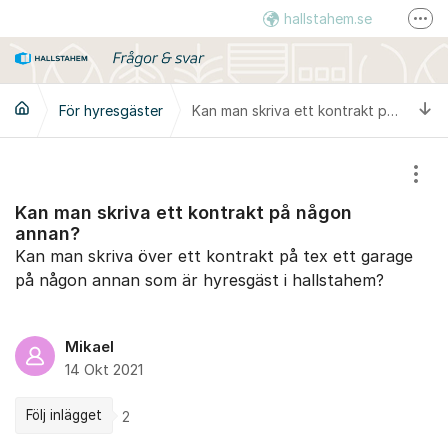
Hoppa till innehåll
hallstahem.se
Fler
Instagram
LinkedIn
Ti
För hyresgäster
Kan man skriva ett kontrakt på någon annan?
Visa
Kan man skriva ett kontrakt på någon
annan?
Kan man skriva över ett kontrakt på tex ett garage
på någon annan som är hyresgäst i hallstahem?
Mikael
14 Okt 2021
Följ inlägget
2