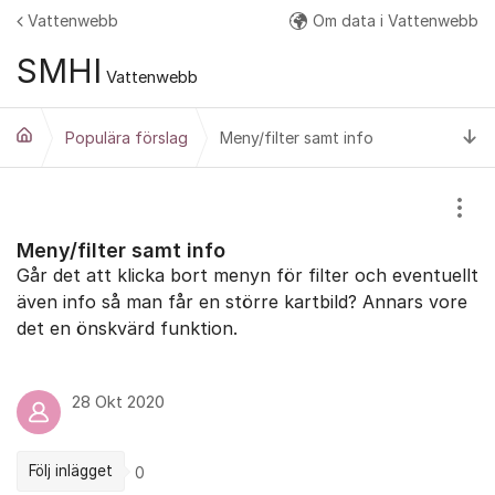
Hoppa till innehåll
Vattenwebb
Om data i Vattenwebb
Fler
SMHI
Vattenwebb
Ti
Populära förslag
Meny/filter samt info
Visa
Meny/filter samt info
Går det att klicka bort menyn för filter och eventuellt
även info så man får en större kartbild? Annars vore
det en önskvärd funktion.
28 Okt 2020
Följ inlägget
0