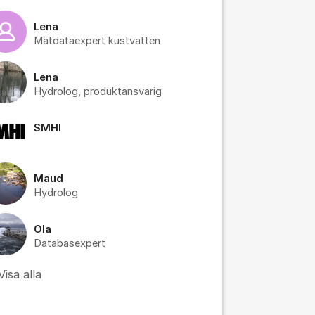
Lena
Mätdataexpert kustvatten
Lena
Hydrolog, produktansvarig
SMHI
Maud
Hydrolog
Ola
Databasexpert
tällningar för inlägg/kommentar
Visa alla