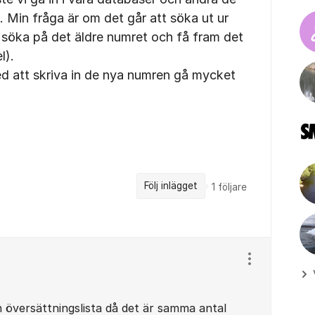
. Min fråga är om det går att söka ut ur
 söka på det äldre numret och få fram det
l).
ed att skriva in de nya numren gå mycket
Följ inlägget
1
följare
Visa/dölj ins
n översättningslista då det är samma antal