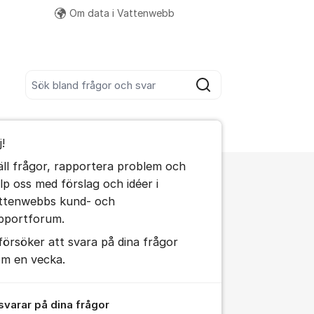
Om data i Vattenwebb
Fler supportlänkar
Sök bland alla inlägg
Sök
umet
j!
te kommentaren
äll frågor, rapportera problem och
älp oss med förslag och idéer i
ällningar för inlägg/kommentar
ttenwebbs kund- och
pportforum.
 försöker att svara på dina frågor
om en vecka.
 svarar på dina frågor