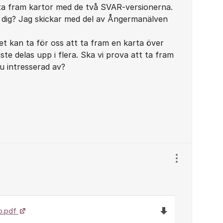
 ta fram kartor med de två SVAR-versionerna.
a dig? Jag skickar med del av Ångermanälven
det kan ta för oss att ta fram en karta över
te delas upp i flera. Ska vi prova att ta fram
 du intresserad av?
Visa/dölj ins
Ladda ned filen 
o.pdf