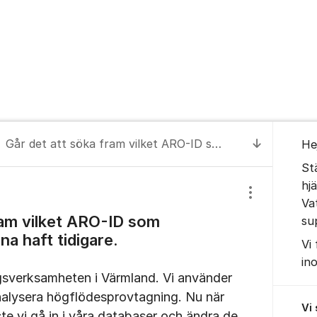
Om for
Går det att söka fram vilket ARO-ID som vattenförekomsterna haft tidigare.
He
Till senas
St
hj
Visa/dölj inst
Va
ram vilket ARO-ID som
su
a haft tidigare.
Vi
in
gsverksamheten i Värmland. Vi använder
nalysera högflödesprovtagning. Nu när
Vi
e vi gå in i våra databaser och ändra de