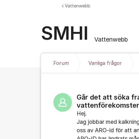
Hoppa till innehåll
Vattenwebb
SMHI
Vattenwebb
Forum
Vanliga frågor
Går det att söka f
vattenförekomstern
Hej.
Jag jobbar med kalknin
oss av ARO-id för att a
ARO-ID har ändrats måst