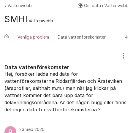
Hoppa till innehåll
Vattenwebb
Om data i Vattenwebb
Fler
SMHI
Vattenwebb
Ti
Vanliga problem
Data vattenförekomster
Visa
Data vattenförekomster
Hej, försöker ladda ned data för
vattenförekomsterna Riddarfjärden och Årstaviken
(årsprofiler, salthalt m.m.) men när jag klickar på
vattnet kommer det bara upp data för
delavrinningsområdena. Är det någon bugg eller finns
det ingen data för vattenförekomsterna ?
23 Sep 2020