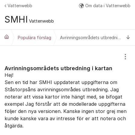
Hoppa till innehåll
Vattenwebb
Om data i Vattenwebb
Fler
SMHI
Vattenwebb
Ti
Populära förslag
Avrinningsområdets utbredning i kartan
Visa
Avrinningsområdets utbredning i kartan
Hej!
Sen en tid har SMHI uppdaterat uppgifterna om
Ståstorpsåns avrinningsområdes utbredning. Jag
noterar att vissa kartor inte hängt med, se bifogat
exempel Jag förstår att de modellerade uppgifterna
följer den nya versionen. Kanske ingen stor grej men
kunde kanske vara av intresse för er att notera och
åtgärda.