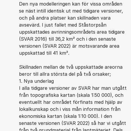
Den nya modelleringen kan för vissa områden
se näst intill identisk ut med tidigare versioner,
och på andra platser kan skillnaden vara
avsevärd. I just fallet med Ståstorpsån
uppskattades avrinningsområdets area tidigare
(SVAR 2016) till 36,2 km² och i den senaste
versionen (SVAR 2022) är motsvarande area
uppskattad till 41 km².
Skillnaden mellan de två uppskattade areorna
beror till allra största del på två orsaker;
1. Nya underlag
I alla tidigare versioner av SVAR har man utgått
från topografiska kartan (skala 1:50 000), och
eventuellt har området förfinats med hjälp av
lokalkunskap och i viss mån information från
ekonomiska kartan (skala 1:10 000). I den
senaste versionen (SVAR 2022) så har vi utgått
från två grundmaterial från lantmäteriet. Dels