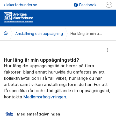
Hoppa till innehåll
lakarforbundet.se
Facebook
Fler
YouTube
Instagram
Anställning och uppsägning
LinkedIn
Hur lång är min uppsägningstid?
lakarforbundet.se
Visa
Hur lång är min uppsägningstid?
Hur lång din uppsägningstid är beror på flera
faktorer, bland annat huruvida du omfattas av ett
kollektivavtal och i så fall vilket, hur länge du har
arbetat samt vilken anställningsform du har. För att
få specifika råd och stöd gällande din uppsägningstid,
kontakta
Medlemsrådgivningen
.
Medlemsrådgivningen