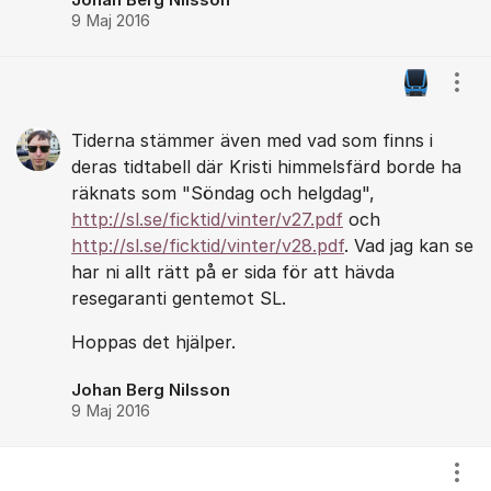
9 Maj 2016
Visa
Tiderna stämmer även med vad som finns i
deras tidtabell där Kristi himmelsfärd borde ha
räknats som "Söndag och helgdag",
http://sl.se/ficktid/vinter/v27.pdf
och
http://sl.se/ficktid/vinter/v28.pdf
. Vad jag kan se
har ni allt rätt på er sida för att hävda
resegaranti gentemot SL.
Hoppas det hjälper.
Johan Berg Nilsson
9 Maj 2016
Visa