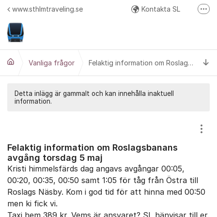
Hoppa till innehåll
www.sthlmtraveling.se
Kontakta SL
Fler
Google Play
API Responstider
Ti
Google+ (diskussion och beta test av nya versioner)
Vanliga frågor
Felaktig information om Roslagsbanans avgång torsdag 5 maj
Twitter
Detta inlägg är gammalt och kan innehålla inaktuell
information.
Visa
Felaktig information om Roslagsbanans
avgång torsdag 5 maj
Kristi himmelsfärds dag angavs avgångar 00:05,
00:20, 00:35, 00:50 samt 1:05 för tåg från Östra till
Roslags Näsby. Kom i god tid för att hinna med 00:50
men ki fick vi.
Taxi hem 389 kr. Vems är ansvaret? SL hänvisar till er.