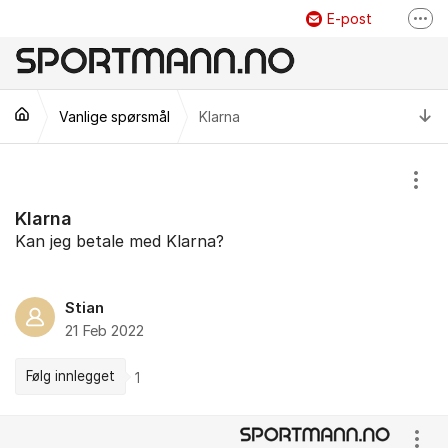
Gå til innhold
E-post
Fler
Facebook
Instagram
69300605
Ti
Vanlige spørsmål
Klarna
Vis/
Klarna
Kan jeg betale med Klarna?
Stian
21 Feb 2022
Følg innlegget
1
Kommentarer
Vis/