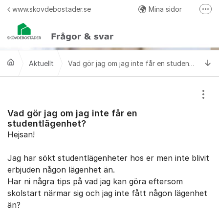
Hoppa till innehåll
www.skovdebostader.se
Mina sidor
Fler
Facebook
Twitter
Ti
Aktuellt
Instagram
Vad gör jag om jag inte får en studentlägenhet?
Visa
Vad gör jag om jag inte får en
studentlägenhet?
Hejsan!
Jag har sökt studentlägenheter hos er men inte blivit
erbjuden någon lägenhet än.
Har ni några tips på vad jag kan göra eftersom
skolstart närmar sig och jag inte fått någon lägenhet
än?