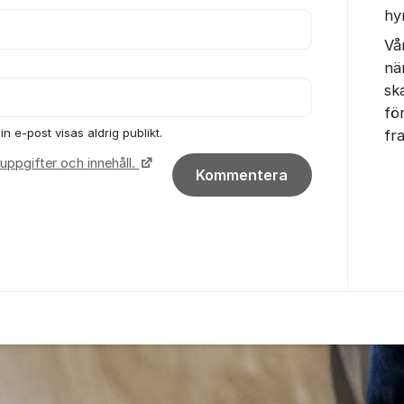
hy
Vå
nä
sk
fö
n e-post visas aldrig publikt.
fr
uppgifter och innehåll.
Kommentera