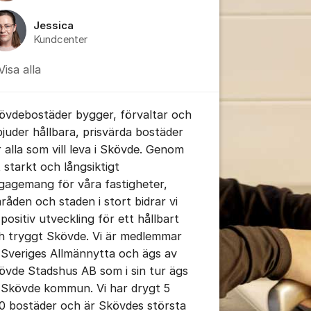
Jessica
Kundcenter
Visa alla
övdebostäder bygger, förvaltar och
bjuder hållbara, prisvärda bostäder
r alla som vill leva i Skövde. Genom
t starkt och långsiktigt
gagemang för våra fastigheter,
råden och staden i stort bidrar vi
l positiv utveckling för ett hållbart
h tryggt Skövde. Vi är medlemmar
 Sveriges Allmännytta och ägs av
övde Stadshus AB som i sin tur ägs
 Skövde kommun. Vi har drygt 5
0 bostäder och är Skövdes största