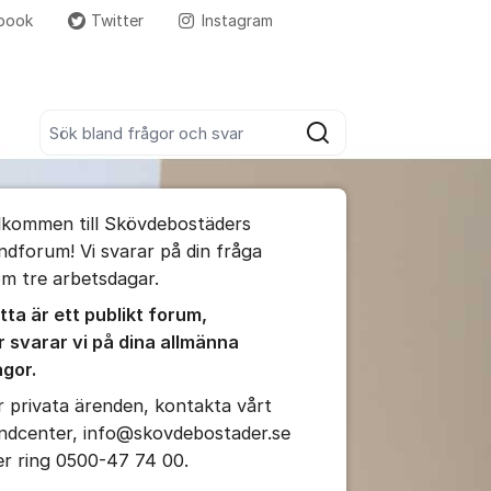
book
Twitter
Instagram
Fler supportlänkar
Sök bland alla inlägg
Sök
umet
lkommen till Skövdebostäders
te kommentaren
ndforum! Vi svarar på din fråga
om tre arbetsdagar.
ällningar för inlägg/kommentar
tta är ett publikt forum,
r
svarar vi på dina allmänna
ågor.
r privata ärenden, kontakta vårt
ndcenter, info@skovdebostader.se
ler ring 0500-47 74 00.