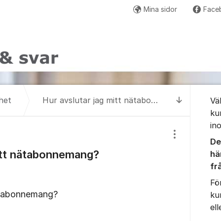
Mina sidor
Face
Om for
het
Hur avslutar jag mitt nätabonnemang?
Vä
Till senas
ku
in
Visa/dölj inst
De
itt nätabonnemang?
h
ä
fr
Fö
nätabonnemang?
ku
el