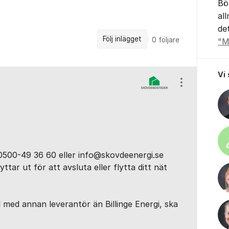
Bö
al
de
Följ inlägget
0
följare
"M
Vi
Visa/dölj ins
0500-49 36 60 eller info@skovdeenergi.se
ttar ut för att avsluta eller flytta ditt nät
l med annan leverantör än Billinge Energi, ska