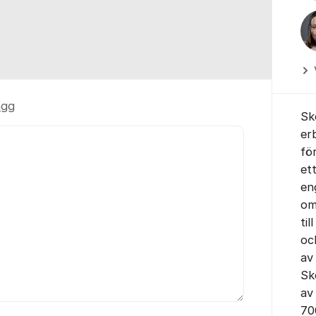
ägg
Sk
er
fö
et
en
om
til
oc
av
Sk
av
70