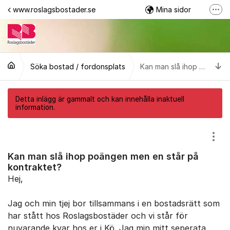
Hoppa till innehåll
www.roslagsbostader.se
Mina sidor
Fler
Följ oss på Facebook
0176-20 75 00
Ti
Söka bostad / fordonsplats
Kan man slå ihop poängen men en står på kontraktet?
Detta inlägg är gammalt och kan innehålla inaktuell
information.
Visa
Kan man slå ihop poängen men en står på
kontraktet?
Hej,
Jag och min tjej bor tillsammans i en bostadsrätt som
har stått hos Roslagsbostäder och vi står för
nuvarande kvar hos er i Kö. Jag min mitt seperata