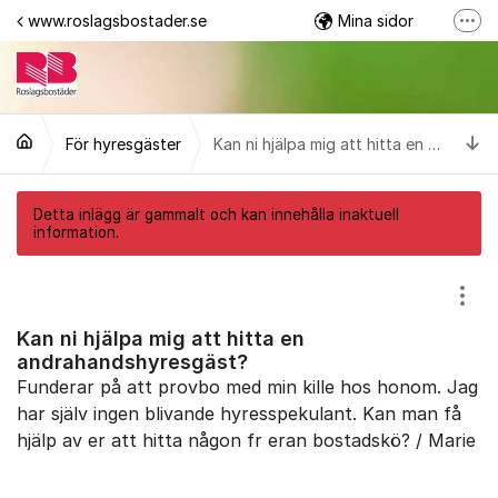
Hoppa till innehåll
www.roslagsbostader.se
Mina sidor
Fler
Följ oss på Facebook
0176-20 75 00
Ti
För hyresgäster
Kan ni hjälpa mig att hitta en andrahandshyresgäst?
Detta inlägg är gammalt och kan innehålla inaktuell
information.
Visa
Kan ni hjälpa mig att hitta en
andrahandshyresgäst?
Funderar på att provbo med min kille hos honom. Jag
har själv ingen blivande hyresspekulant. Kan man få
hjälp av er att hitta någon fr eran bostadskö? / Marie