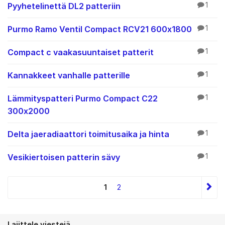
Pyyhetelinettä DL2 patteriin
1
Purmo Ramo Ventil Compact RCV21 600x1800
1
Compact c vaakasuuntaiset patterit
1
Kannakkeet vanhalle patterille
1
Lämmityspatteri Purmo Compact C22
1
300x2000
Delta jaeradiaattori toimitusaika ja hinta
1
Vesikiertoisen patterin sävy
1
1
2
Lajittele viestejä