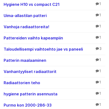
Hygiene H10 vs compact C21
1
Uima-allastilan patteri
1
Vanhoja radiaattoreita!
1
Pattereiden vaihto kapeampiin
1
Taloudellisempi vaihtoehto jae vs paneeli
3
Patterin maalaaminen
1
Vanhantyyliset radiaattorit
1
Radiaattorien teho
1
hygiene patterin asennusta
1
Purmo kon 2000-286-33
1