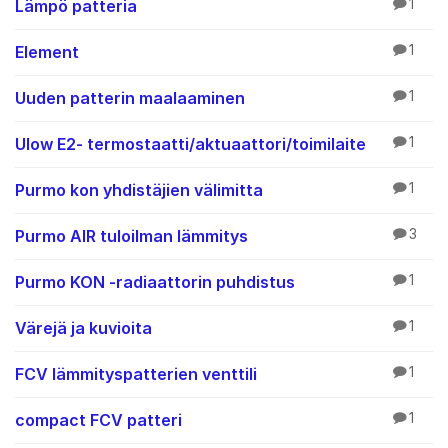
Lämpö patteria
1
Element
1
Uuden patterin maalaaminen
1
Ulow E2- termostaatti/aktuaattori/toimilaite
1
Purmo kon yhdistäjien välimitta
1
Purmo AIR tuloilman lämmitys
3
Purmo KON -radiaattorin puhdistus
1
Värejä ja kuvioita
1
FCV lämmityspatterien venttili
1
compact FCV patteri
1