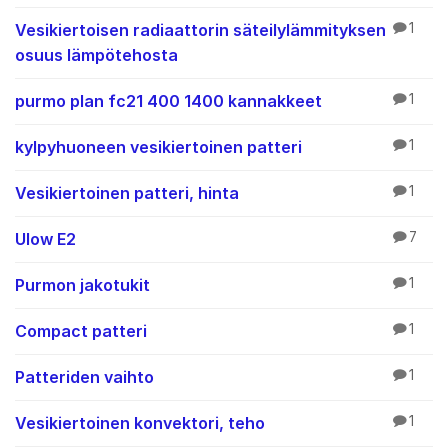
Vesikiertoisen radiaattorin säteilylämmityksen
1
osuus lämpötehosta
purmo plan fc21 400 1400 kannakkeet
1
kylpyhuoneen vesikiertoinen patteri
1
Vesikiertoinen patteri, hinta
1
Ulow E2
7
Purmon jakotukit
1
Compact patteri
1
Patteriden vaihto
1
Vesikiertoinen konvektori, teho
1