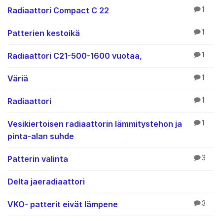
Radiaattori Compact C 22
1
Patterien kestoikä
1
Radiaattori C21-500-1600 vuotaa,
1
Väriä
1
Radiaattori
1
Vesikiertoisen radiaattorin lämmitystehon ja
1
pinta-alan suhde
Patterin valinta
3
Delta jaeradiaattori
VKO- patterit eivät lämpene
3