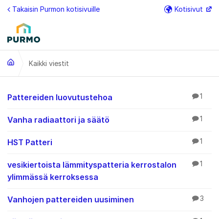
Siirry sisältöön
Takaisin Purmon kotisivuille
Kotisivut
Lisä
Kaikki viestit
Kaikki viestit
Pattereiden luovutustehoa
1
Vanha radiaattori ja säätö
1
HST Patteri
1
vesikiertoista lämmityspatteria kerrostalon
1
ylimmässä kerroksessa
Vanhojen pattereiden uusiminen
3