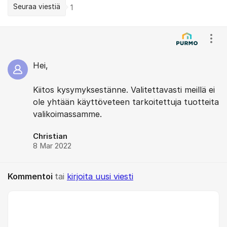
Seuraa viestiä
1
Kommentit
Näyt
Hei,
Kiitos kysymyksestänne. Valitettavasti meillä ei
ole yhtään käyttöveteen tarkoitettuja tuotteita
valikoimassamme.
Christian
8 Mar 2022
Kommentoi
tai
kirjoita uusi viesti
Kommentti *