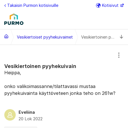
Siirry sisältöön
Takaisin Purmon kotisivuille
Kotisivut
Lisä
Si
Vesikiertoiset pyyhekuivaimet
Vesikiertoinen pyyhekuivain
Näyt
Vesikiertoinen pyyhekuivain
Heippa,
onko valikoimassanne/tilattavassi mustaa
pyyhekuivainta käyttöveteen jonka teho on 261w?
Eveliina
20 Lok 2022