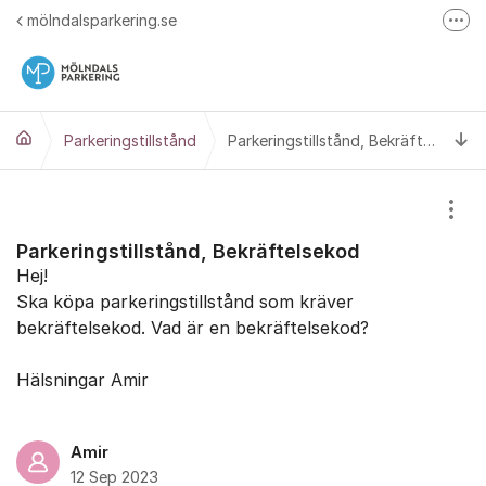
Hoppa till innehåll
mölndalsparkering.se
Fler
Mölndals Parkerings Huvudsida
Ti
Parkeringstillstånd
Parkeringstillstånd, Bekräftelsekod
Visa
Parkeringstillstånd, Bekräftelsekod
Hej!
Ska köpa parkeringstillstånd som kräver
bekräftelsekod. Vad är en bekräftelsekod?
Hälsningar Amir
Amir
12 Sep 2023