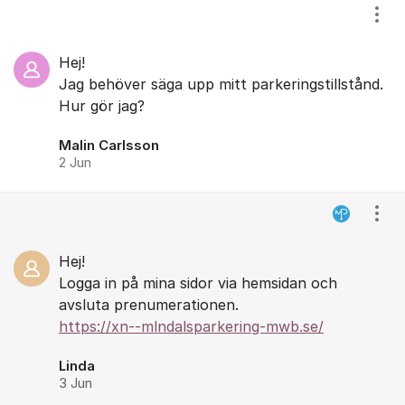
Visa
Hej!
Jag behöver säga upp mitt parkeringstillstånd.
Hur gör jag?
Malin Carlsson
2 Jun
Visa
Hej!
Logga in på mina sidor via hemsidan och
avsluta prenumerationen.
https://xn--mlndalsparkering-mwb.se/
Linda
3 Jun