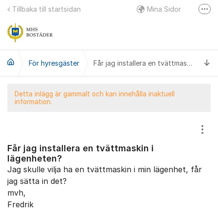
Hoppa till innehåll
Tillbaka till startsidan
Mina Sidor
Fler
E-post
Integritetspolicy
Ti
För hyresgäster
LinkedIn
Får jag installera en tvättmaskin i lägenheten?
Detta inlägg är gammalt och kan innehålla inaktuell
information.
Visa
Får jag installera en tvättmaskin i
lägenheten?
Jag skulle vilja ha en tvättmaskin i min lägenhet, får
jag sätta in det?
mvh,
Fredrik