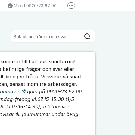
Växel 0920-23 67 00
Fler supportlänkar
Kundcenter 0920-23 67 30
Sök bland alla inlägg
Sök
umet
lkommen till Lulebos kundforum!
te kommentaren
s befintliga frågor och svar eller
äll din egen fråga. Vi svarar så snart
 kan, senast inom tre arbetsdagar.
ällningar för inlägg/kommentar
lanmälan
görs på 0920-23 67 00,
ndag-fredag kl.07.15-15.30 (1/5-
/8: kl.07.15-14.30),
telefonsvar
nvisar till journummer under övrig
.