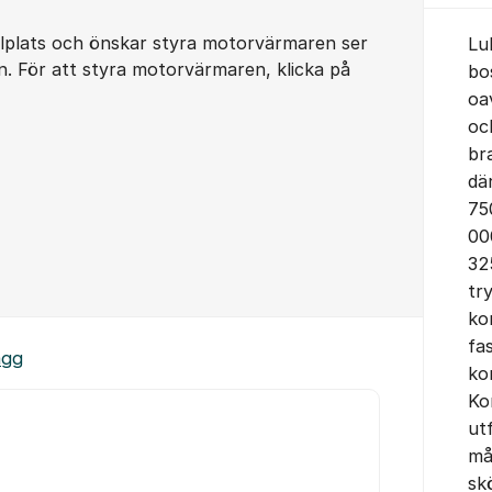
ilplats och önskar styra motorvärmaren ser
Lu
en. För att styra motorvärmaren, klicka på
bos
oa
oc
br
dä
75
00
32
tr
ko
fa
ägg
ko
Ko
ut
må
sk