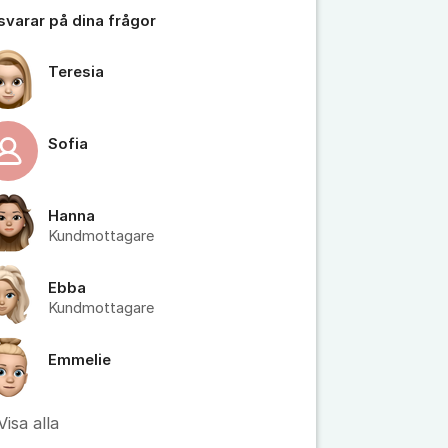
 svarar på dina frågor
Teresia
Sofia
tällningar för inlägg/kommentar
Hanna
Kundmottagare
Ebba
Kundmottagare
Emmelie
Visa alla