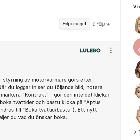
Vi
Följ inlägget
0
följare
Visa/dölj ins
h styrning av motorvärmare görs efter
När du loggar in ser du följande bild, notera
 markera "Kontrakt" - gör den inte det klickar
 boka tvättider och bastu klicka på "Aptus
dras till "Boka tvättid/bastu"). Ett nytt
ljer du vad du önskar boka.