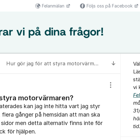
Felanmälan
Följs oss på Facebook
Om for
Hur gör jag för att styra motorvärmaren?
Vä
Till senas
Lä
st
vi
Visa/dölj inst
Fe
t styra motorvärmaren?
må
erades kan jag inte hitta vart jag styr
31
 flera gånger på hemsidan att man ska
hä
sidor men detta alternativ finns inte för
tid
ck för hjälpen.