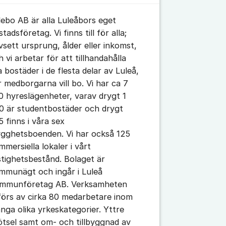
lebo AB är alla Luleåbors eget
tadsföretag. Vi finns till för alla;
vsett ursprung, ålder eller inkomst,
h vi arbetar för att tillhandahålla
a bostäder i de flesta delar av Luleå,
r medborgarna vill bo. Vi har ca 7
0 hyreslägenheter, varav drygt 1
0 är studentbostäder och drygt
5 finns i våra sex
ygghetsboenden. Vi har också 125
mmersiella lokaler i vårt
stighetsbestånd. Bolaget är
mmunägt och ingår i Luleå
mmunföretag AB. Verksamheten
förs av cirka 80 medarbetare inom
nga olika yrkeskategorier. Yttre
ötsel samt om- och tillbyggnad av