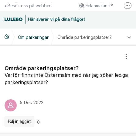
Hoppa till innehåll
Besök oss på webben!
Felanmälan
Fler
Följs oss på Facebook
Växel 0920-23 67 00
Ti
Om parkeringar
Område parkeringsplatser?
Kundcenter 0920-23 67 30
Visa
Område parkeringsplatser?
Varför finns inte Östermalm med när jag söker lediga
parkeringsplatser?
5 Dec 2022
Följ inlägget
0