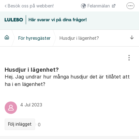
Hoppa till innehåll
Besök oss på webben!
Felanmälan
Fler
Följs oss på Facebook
Växel 0920-23 67 00
Ti
För hyresgäster
Husdjur i lägenhet?
Kundcenter 0920-23 67 30
Visa
Husdjur i lägenhet?
Hej. Jag undrar hur många husdjur det är tillåtet att
ha i en lägenhet?
4 Jul 2023
Följ inlägget
0