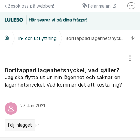
Hoppa till innehåll
Besök oss på webben!
Felanmälan
Fler
Följs oss på Facebook
Växel 0920-23 67 00
Ti
In- och utflyttning
Borttappad lägenhetsnyckel, vad gäller?
Kundcenter 0920-23 67 30
Visa
Borttappad lägenhetsnyckel, vad gäller?
Jag ska flytta ut ur min lägenhet och saknar en
lägenhetsnyckel. Vad kommer det att kosta mig?
27 Jan 2021
Följ inlägget
1