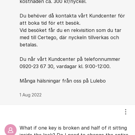
kostnaden ca. 300 kr/nyckel.
Du behöver då kontakta vårt Kundcenter för
att boka tid för ett besök.
Vid besöket får du en rekvisition som du tar
med till Certego, där nyckeln tillverkas och
betalas.
Du når vårt Kundcenter på telefonnummer
0920-23 67 30, vardagar kl. 9:00-12:00.
Många hälsningar från oss på Lulebo
1 Aug 2022
Visa
What if one key is broken and half of it sitting
inside the lock? Do I need to change the entire