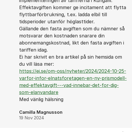
implementeringen av tarifferna i Kungälv.
Effektavgiften kommer ge incitament att flytta
flyttbarförbrukning, t.ex. ladda elbil till
tidsperioder utanför höglasttider.
Gällande den fasta avgiften som du nämner så
motsvarar den kostnaden snarare din
abonnemangskostnad, likt den fasta avgiften i
tariffen idag.
Ei har skrivit en bra artikel på sin hemsida om
du vill läsa mer:
https://ei.se/om-oss/nyheter/2024/2024-10-25-
varfor-infor-elnatsforetagen-en-ny-prismodell-
med-effektavgift---vad-innebar-det-for-dig-
som-elanvandare
Med vänlig hälsning
Camilla Magnusson
19 Nov 2024