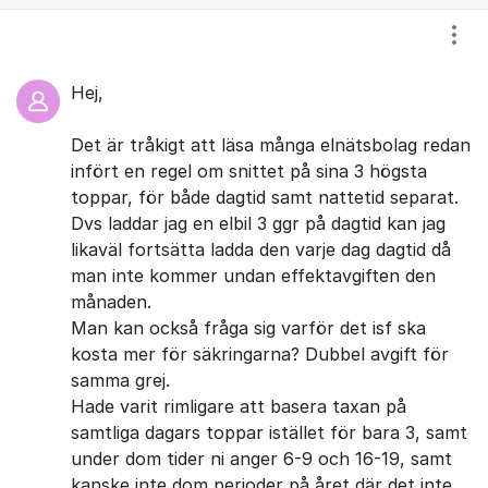
Visa
Hej,
Det är tråkigt att läsa många elnätsbolag redan
infört en regel om snittet på sina 3 högsta
toppar, för både dagtid samt nattetid separat.
Dvs laddar jag en elbil 3 ggr på dagtid kan jag
likaväl fortsätta ladda den varje dag dagtid då
man inte kommer undan effektavgiften den
månaden.
Man kan också fråga sig varför det isf ska
kosta mer för säkringarna? Dubbel avgift för
samma grej.
Hade varit rimligare att basera taxan på
samtliga dagars toppar istället för bara 3, samt
under dom tider ni anger 6-9 och 16-19, samt
kanske inte dom perioder på året där det inte