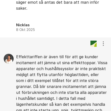
säger emot så antas det bara att man inför
saker.
Nicklas
8 Okt 2025
Visa
Effekttariffen är även till för att ge kunder
incitament att jämna ut sina effekttoppar. Vissa
apparater och hushållssysslor är inte praktiskt
möjligt att flytta utanför höglasttiden, eller
som i ditt exempel tillåtet för att inte störa
grannar. Då blir snarare incitamentet att jämna
ut förbrukningen och inte starta alla apparater
i hushållet samtidigt. I detta fall med
lägenhetskunder så kan det exempelvis handla
om att inte starta ugn, spis, tvättmaskin och