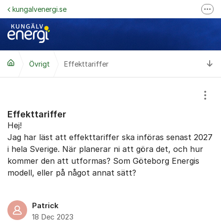
Hoppa till innehåll
kungalvenergi.se
Fler
Följ @kungalvenergi på Facebook
Följ oss på LinkedIn
Ti
Övrigt
Effekttariffer
Visa
Effekttariffer
Hej!
Jag har läst att effekttariffer ska införas senast 2027
i hela Sverige. När planerar ni att göra det, och hur
kommer den att utformas? Som Göteborg Energis
modell, eller på något annat sätt?
Patrick
18 Dec 2023