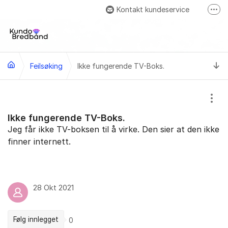
Gå til innhold
Kontakt kundeservice
Fler
Besök oss på Facebook
Ti
Feilsøking
Ikke fungerende TV-Boks.
Vis/
Ikke fungerende TV-Boks.
Jeg får ikke TV-boksen til å virke. Den sier at den ikke
finner internett.
28 Okt 2021
Følg innlegget
0