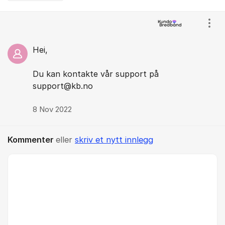
Kommentarer
Vis/
Hei,
Du kan kontakte vår support på
support@kb.no
8 Nov 2022
Kommenter
eller
skriv et nytt innlegg
Kommentar *