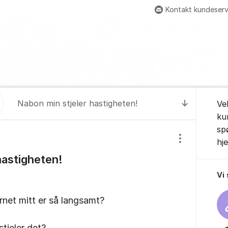
Kontakt kundeserv
Om for
Nabon min stjeler hastigheten!
Ve
Til senest
ku
sp
hj
Vis/skjul inns
hastigheten!
Vi
ernet mitt er så langsamt?
stjeler det?