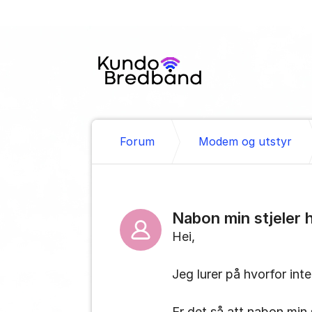
Gå til innhold
Forum
Modem og utstyr
Nabon min stjeler 
Hei,
Jeg lurer på hvorfor int
Er det så att nabon min 