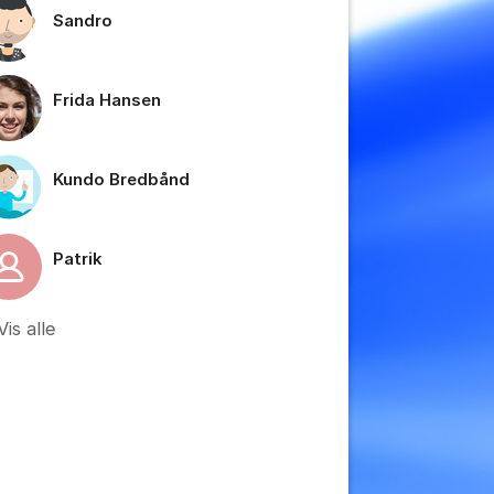
Sandro
Frida Hansen
Kundo Bredbånd
tillinger for innlegg/kommentarer
Patrik
Vis alle