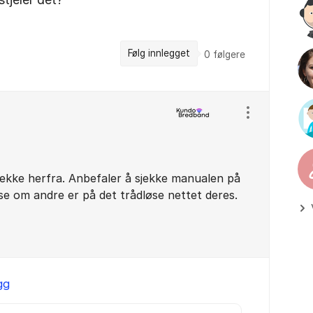
Følg innlegget
0
følgere
Vis/skjul inns
sjekke herfra. Anbefaler å sjekke manualen på
 se om andre er på det trådløse nettet deres.
gg