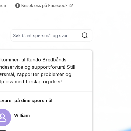
ice
Besök oss på Facebook
Flere supportlenker
Søk blant alle innlegg
Søk
umet
lkommen til Kundo Bredbånds
e kommentar
ndeservice og supportforum! Still
ørsmål, rapporter problemer og
elp oss med forslag og ideer!
tillinger for innlegg/kommentarer
 svarer på dine spørsmål
William