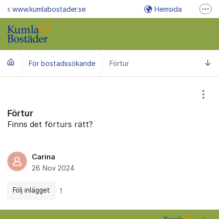
Hoppa till innehåll
www.kumlabostader.se
Hemsida
Fler
E-post info@kumlabostader.se
Växel/felanmälan 019-58 88 00
Ti
För bostadssökande
Förtur
Felanmälan via Mina Sidor
Visa
Förtur
Finns det förturs rätt?
Carina
26 Nov 2024
Följ inlägget
1
Kommentarer