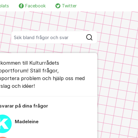
plats
Facebook
Twitter
Fler supportlänkar
Sök bland alla inlägg
Sök
umet
lkommen till Kulturrådets
te kommentaren
pportforum! Ställ frågor,
pportera problem och hjälp oss med
rslag och idéer!
ällningar för inlägg/kommentar
 svarar på dina frågor
Madeleine