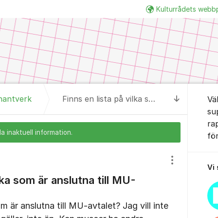
Kulturrådets webb
Om for
hantverk
Finns en lista på vilka som är anslutna till MU-avtalet?
Vä
Till senas
su
ra
a inaktuell information.
fö
Visa/dölj inst
Vi
lka som är anslutna till MU-
om är anslutna till MU-avtalet? Jag vill inte