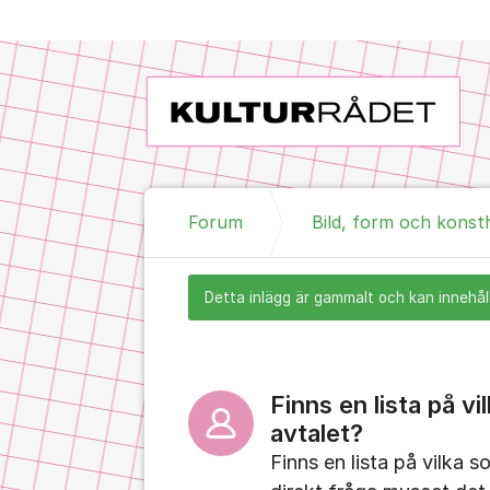
Hoppa till innehåll
Forum
Bild, form och konst
Detta inlägg är gammalt och kan innehåll
Finns en lista på vi
avtalet?
Finns en lista på vilka s