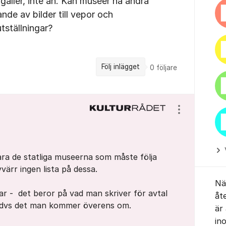
gäller, inte än. Kan museer ha andra
nde av bilder till vepor och
utställningar?
Följ inlägget
0
följare
Visa/dölj ins
ara de statliga museerna som måste följa
värr ingen lista på dessa.
När
ar - det beror på vad man skriver för avtal
åt
 dvs det man kommer överens om.
är
in