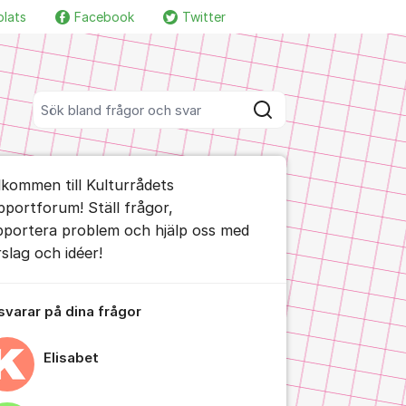
plats
Facebook
Twitter
Fler supportlänkar
Sök bland alla inlägg
Sök
umet
lkommen till Kulturrådets
te kommentaren
pportforum! Ställ frågor,
pportera problem och hjälp oss med
rslag och idéer!
ällningar för inlägg/kommentar
 svarar på dina frågor
Elisabet