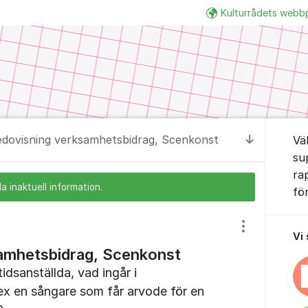
Kulturrådets webb
Om for
dovisning verksamhetsbidrag, Scenkonst
Vä
Till senas
su
ra
a inaktuell information.
fö
Visa/dölj inst
Vi
amhetsbidrag, Scenkonst
tidsanställda, vad ingår i
tex en sångare som får arvode för en