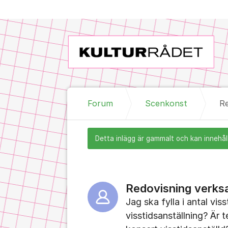
Hoppa till innehåll
Forum
Scenkonst
Re
Detta inlägg är gammalt och kan innehåll
Redovisning verks
Jag ska fylla i antal viss
visstidsanställning? Är 