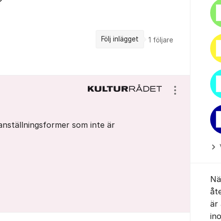
?
Följ inlägget
1
följare
Visa/dölj ins
a anställningsformer som inte är
När
åt
är
in