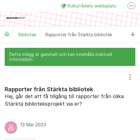
Hoppa till innehåll
Kulturrådets webbplats
Fler
Facebook
Twitter
Ti
Bibliotek
Rapporter från Stärkta bibliotek
Detta inlägg är gammalt och kan innehålla inaktuell
information.
Visa
Rapporter från Stärkta bibliotek
Hej, går det att få tillgång till rapporter från olika
Stärkta biblioteksprojekt via er?
13 Mar 2023