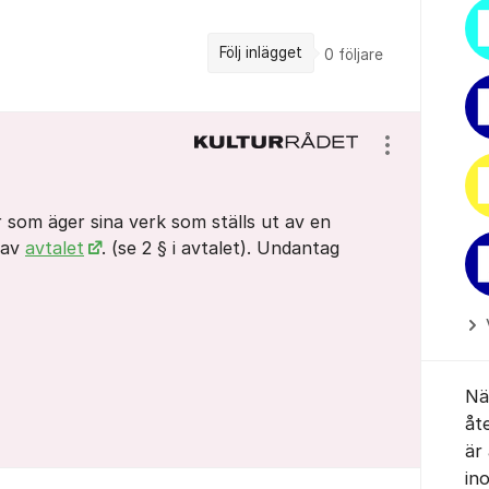
Följ inlägget
0
följare
Visa/dölj ins
 som äger sina verk som ställs ut av en
 av
avtalet
. (se 2 § i avtalet). Undantag
När
åt
är
in