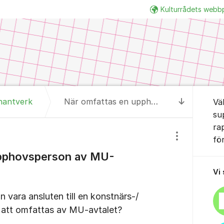
Kulturrådets webb
Om for
hantverk
När omfattas en upphovsperson av MU-avtalet?
Vä
Till senas
su
ra
fö
Visa/dölj inst
upphovsperson av MU-
Vi
vara ansluten till en konstnärs-/
 att omfattas av MU-avtalet?