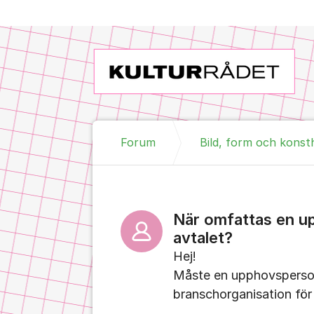
Hoppa till innehåll
Forum
Bild, form och konst
När omfattas en 
avtalet?
Hej!
Måste en upphovsperson 
branschorganisation för