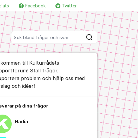
plats
Facebook
Twitter
Fler supportlänkar
Sök bland alla inlägg
Sök
umet
lkommen till Kulturrådets
te kommentaren
pportforum! Ställ frågor,
pportera problem och hjälp oss med
rslag och idéer!
ällningar för inlägg/kommentar
 svarar på dina frågor
Nadia