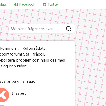
plats
Facebook
Twitter
Fler supportlänkar
Sök bland alla inlägg
Sök
umet
lkommen till Kulturrådets
te kommentaren
pportforum! Ställ frågor,
pportera problem och hjälp oss med
rslag och idéer!
ällningar för inlägg/kommentar
 svarar på dina frågor
Elisabet