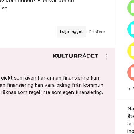
av kommunen? Eller var det en
isa
Följ inlägget
0
följare
Visa/dölj ins
rojekt som även har annan finansiering kan
an finansiering kan vara bidrag från kommun
te räknas som regel inte som egen finansiering.
När
åt
är
in