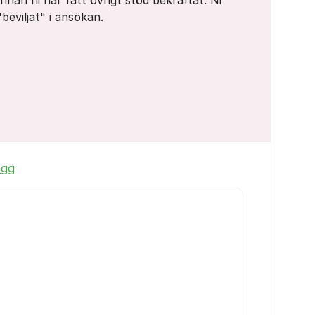
nnan ni har fått övrigt stöd bekräftat. Ni
beviljat" i ansökan.
ägg