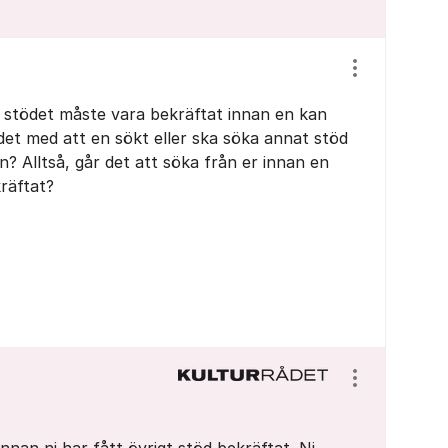
Visa/dölj ins
a stödet måste vara bekräftat innan en kan
 det med att en sökt eller ska söka annat stöd
n? Alltså, går det att söka från er innan en
räftat?
Visa/dölj ins