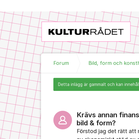
Hoppa till innehåll
Forum
Bild, form och konst
Detta inlägg är gammalt och kan innehåll
Krävs annan finansi
bild & form?
Förstod jag det rätt at