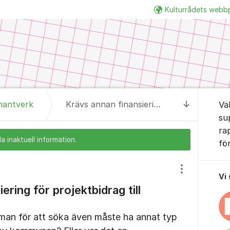
Kulturrådets webb
Om for
hantverk
Krävs annan finansiering för projektbidrag till bild & form?
Vä
Till senas
su
ra
a inaktuell information.
fö
Visa/dölj inst
Vi
ering för projektbidrag till
t man för att söka även måste ha annat typ