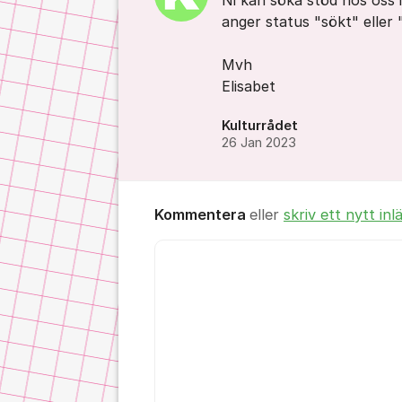
Ni kan söka stöd hos oss i
anger status "sökt" eller "
Mvh
Elisabet
Kulturrådet
26 Jan 2023
Kommentera
eller
skriv ett nytt inl
Kommentar *