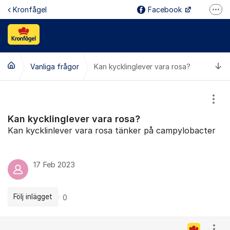
Hoppa till innehåll
Kronfågel
Facebook
Fler
Instagram
Linked In
Ti
Vanliga frågor
Kan kycklinglever vara rosa?
Youtube
Reklamation
Visa
Kontakt
Kan kycklinglever vara rosa?
Jobba hos oss
Kan kycklinlever vara rosa tänker på campylobacter
17 Feb 2023
Följ inlägget
0
Kommentarer