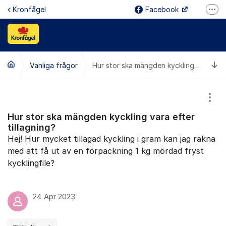
Hoppa till innehåll
Kronfågel
Facebook
Fler
Instagram
Linked In
Ti
Vanliga frågor
Youtube
Hur stor ska mängden kyckling vara efter tillagning?
Reklamation
Visa
Kontakt
Hur stor ska mängden kyckling vara efter
Jobba hos oss
tillagning?
Hej! Hur mycket tillagad kyckling i gram kan jag räkna
med att få ut av en förpackning 1 kg mördad fryst
kycklingfile?
24 Apr 2023