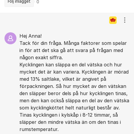
Följ inlägget
0
Kommentarer
Visa
Hej Anna!
Tack för din fråga. Många faktorer som spelar
in för att det ska gå att svara på frågan med
någon exakt siffra.
Kycklingen kan släppa en del vätska och hur
mycket det är kan variera. Kycklingen är mörad
med 13% saltlake, vilket är angivet på
förpackningen. Så hur mycket av den vätskan
den släpper beror dels på hur kycklingen tinas,
men den kan också släppa en del av den vätska
som kycklingköttet helt naturligt består av.
Tinas kycklingen i kylskåp i 8-12 timmar, så
släpper den mindre vätska än om den tinas i
rumstemperatur.