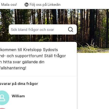
Maila oss!
Följ oss på Linkedin
Fler supportlänkar
Sök bland alla inlägg
Sök
umet
lkommen till Kretslopp Sydosts
te kommentaren
nd- och supportforum! Ställ frågor
h hitta svar gällande din
fallshantering!
ällningar för inlägg/kommentar
 svarar på dina frågor
William