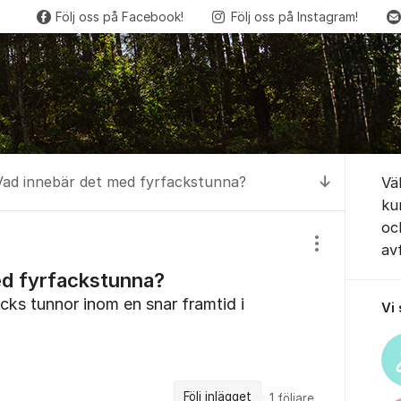
Följ oss på Facebook!
Följ oss på Instagram!
Om for
Vad innebär det med fyrfackstunna?
Vä
Till senas
ku
oc
av
Visa/dölj inst
ed fyrfackstunna?
cks tunnor inom en snar framtid i
Vi
Följ inlägget
1
följare