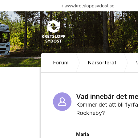
Hoppa till innehåll
www.kretsloppsydost.se
Forum
Närsorterat
Vad innebär det m
Kommer det att bli fyrfa
Rockneby?
Maria