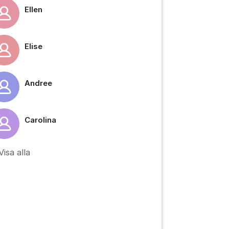
Ellen
Elise
tällningar för inlägg/kommentar
Andree
Carolina
Visa alla