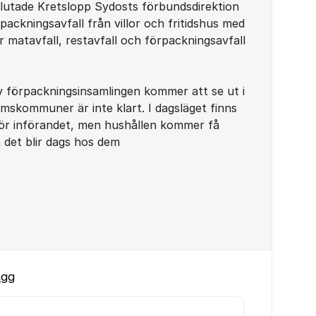
utade Kretslopp Sydosts förbundsdirektion
rpackningsavfall från villor och fritidshus med
r matavfall, restavfall och förpackningsavfall
 förpackningsinsamlingen kommer att se ut i
skommuner är inte klart. I dagsläget finns
 för införandet, men hushållen kommer få
n det blir dags hos dem
ägg