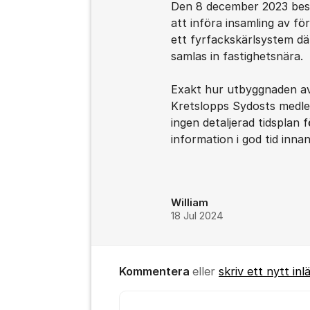
Den 8 december 2023 besl
att införa insamling av fö
ett fyrfackskärlsystem dä
samlas in fastighetsnära.
Exakt hur utbyggnaden av
Kretslopps Sydosts medlem
ingen detaljerad tidsplan
information i god tid inna
William
18 Jul 2024
Kommentera
eller
skriv ett nytt inl
Kommentar *