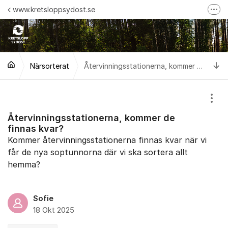
Hoppa till innehåll
www.kretsloppsydost.se
Fler
Följ oss på Facebook!
Följ oss på Instagram!
Ti
Närsorterat
Maila oss!
Återvinningsstationerna, kommer de finnas kvar?
Följ oss på Linkedin
Visa
Återvinningsstationerna, kommer de
finnas kvar?
Kommer återvinningsstationerna finnas kvar när vi
får de nya soptunnorna där vi ska sortera allt
hemma?
Sofie
18 Okt 2025