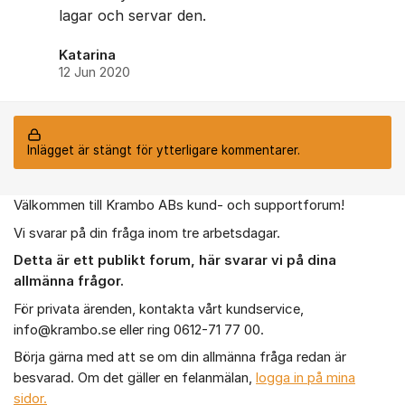
lagar och servar den.
Katarina
12 Jun 2020
Inlägget är stängt för ytterligare kommentarer.
Välkommen till Krambo ABs kund- och supportforum!
Om forumet
Vi svarar på din fråga inom tre arbetsdagar.
Detta är ett publikt forum, h
är
svarar vi på dina
allmänna frågor.
För privata ärenden, kontakta vårt kundservice,
info@krambo.se eller ring 0612-71 77 00.
Börja gärna med att se om din allmänna fråga redan är
besvarad. Om det gäller en felanmälan,
logga in på mina
sidor.