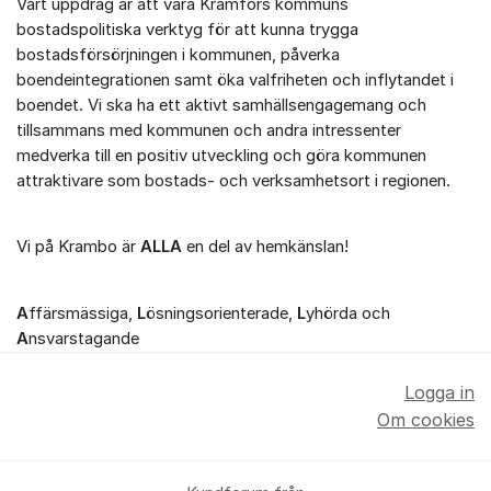
Vårt uppdrag är att vara Kramfors kommuns
bostadspolitiska verktyg för att kunna trygga
bostadsförsörjningen i kommunen, påverka
boendeintegrationen samt öka valfriheten och inflytandet i
boendet. Vi ska ha ett aktivt samhällsengagemang och
tillsammans med kommunen och andra intressenter
medverka till en positiv utveckling och göra kommunen
attraktivare som bostads- och verksamhetsort i regionen.
Vi på Krambo är
ALLA
en del av hemkänslan!
A
ffärsmässiga,
L
ösningsorienterade,
L
yhörda och
A
nsvarstagande
Logga in
Om cookies