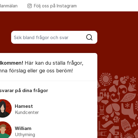
lanmälan
Följ oss på Instagram
Fler supportlänkar
Sök bland alla inlägg
Sök
umet
lkommen!
Här kan du ställa frågor,
te kommentaren
mna förslag eller ge oss beröm!
 svarar på dina frågor
ällningar för inlägg/kommentar
Hamest
Kundcenter
William
Uthyrning