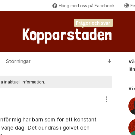
Häng med oss på Facebook
Fe
Om for
Störningar
Vä
Till senas
lä
a inaktuell information.
Vi
Visa/dölj inst
för mig har barn som för ett konstant
varje dag. Det dundras i golvet och