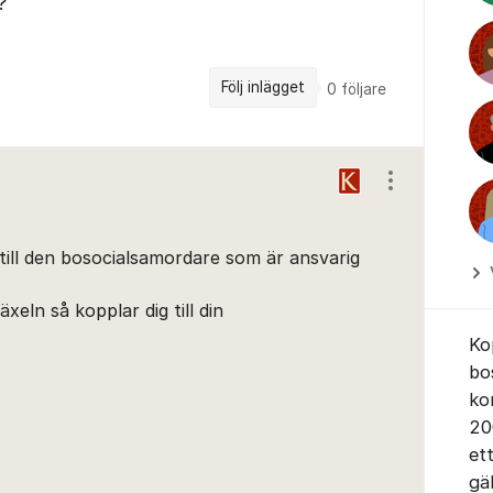
?
Följ inlägget
0
följare
Visa/dölj ins
 till den bosocialsamordare som är ansvarig
xeln så kopplar dig till din
Ko
bo
ko
20
et
gä