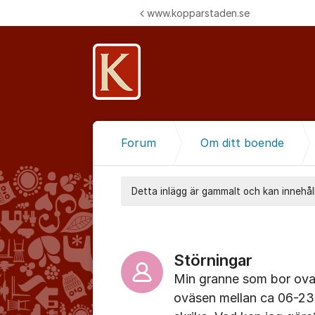
Hoppa till innehåll
www.kopparstaden.se
Forum
Om ditt boende
Detta inlägg är gammalt och kan innehåll
Störningar
Min granne som bor ovan
oväsen mellan ca 06-23 