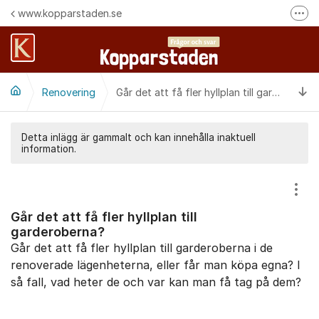
Hoppa till innehåll
www.kopparstaden.se
Fler
Häng med oss på Facebook
Felanmälan
Ti
Renovering
Följ oss på Instagram
Går det att få fler hyllplan till garderoberna?
Detta inlägg är gammalt och kan innehålla inaktuell
information.
Visa
Går det att få fler hyllplan till
garderoberna?
Går det att få fler hyllplan till garderoberna i de
renoverade lägenheterna, eller får man köpa egna? I
så fall, vad heter de och var kan man få tag på dem?