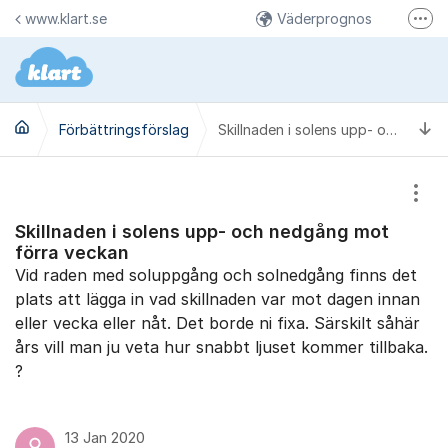
Hoppa till innehåll
www.klart.se
Väderprognos
Fler
Väderbilder på Instagram
Klart på Facebook
Ti
Förbättringsförslag
Skillnaden i solens upp- och nedgång mot förra veckan
Visa
Skillnaden i solens upp- och nedgång mot
förra veckan
Vid raden med soluppgång och solnedgång finns det
plats att lägga in vad skillnaden var mot dagen innan
eller vecka eller nåt. Det borde ni fixa. Särskilt såhär
års vill man ju veta hur snabbt ljuset kommer tillbaka.
?
13 Jan 2020