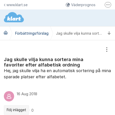
Hoppa till innehåll
www.klart.se
Väderprognos
Fler
Väderbilder på Instagram
Klart på Facebook
Ti
Förbättringsförslag
Jag skulle vilja kunna sortera mina favoriter efter alfabetisk ordning
Visa
Jag skulle vilja kunna sortera mina
favoriter efter alfabetisk ordning
Hej, jag skulle vilja ha en automatisk sortering på mina
sparade platser efter alfabetet.
16 Aug 2018
Följ inlägget
0